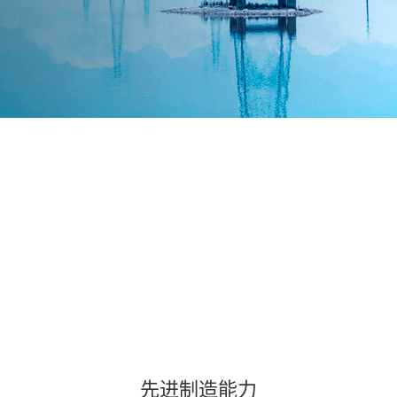
致力于成为全球智能电网、新能源、储能领域一流的产品和运营服
集电站开发、投资、设计、建设、运维于一体，打造N型高效电池
命周期平台，提供“高安全、长寿命、高效率、低衰减、智能化、
务商
及组件产品， 致力于提供一流的清洁能源全生命周期解决方案。
高收益”的智慧储能产品及系统解决方案。
先进制造能力