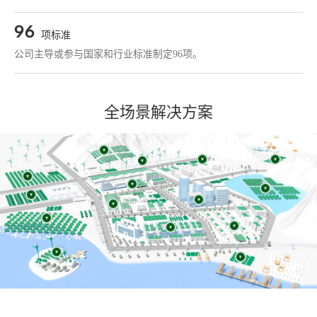
96
项标准
公司主导或参与国家和行业标准制定96项。
全场景解决方案
光伏+风电+储能
光伏+屋顶+储能
离网微电网系统
“光伏四可”
源大基地+电网级储能
光伏+充电+储能
光伏+渔业
网级独立储能
智慧用电预付费管控系统
光伏+屋顶
光伏+滩涂
智能配电系统
光储微电网系统
微电网系统
工商业储能