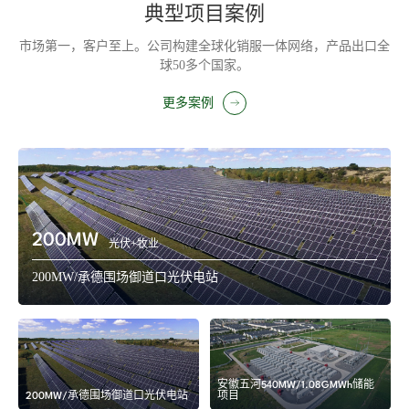
典型项目案例
市场第一，客户至上。公司构建全球化销服一体网络，产品出口全
球50多个国家。
更多案例
200MW
光伏+牧业
200MW/承德围场御道口光伏电站
安徽五河540MW/1.08GMWh储能
项目
沙特多功能智能电表项目