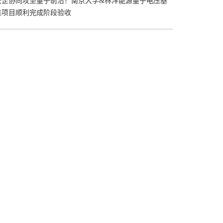
校企协同攻坚量子前沿！南京大学&林洋能源量子电压基
准项目顺利完成阶段验收