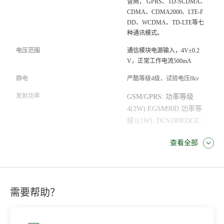
营商， GPRS、TD-SCDMA、
CDMA、CDMA2000、LTE-F
DD、WCDMA、TD-LTE等七
种通讯模式。
电压范围
通信模块电源输入，4V±0.2
V，正常工作电流500mA
静电
严酷等级4级，试验电压8kv
发射功率
GSM/GPRS: 功率等级
4(2W):EGSM90D 功率等
级1(1W): DCS180EDGE:
功率等级
查看全部
E2(0.5W):EGSM90D 功率
等级 E1(0.4W): DCS80D
UMTS:功率等级
3(025W):WCDMA功率等
需要帮助？
级3(0.25W)
CDMA2000 功率等级
2(0.25W):TD-