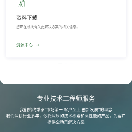
SCDMALTE:功率等级
3(0.25W):LTE
营销网络
主天线
50欧姆阳抗特性(SMA接口)
解决方案的相关信息。
在你所在的地区找一
串口波特率
默认支持一路三线串口波特率
支持9600,19200,38400,57600,1
15200bps(默认115200bps)支持
了解更多
自动波特率检测功能可以通过
串口发送AT命令和数据
工作湿度
相对湿度:10%-100%
工作温度
-40℃~+75℃℃
物理尺寸(mm)
73mmx69mmx20mm
专业技术工程师服务
安装
支持热拔插
我们始终秉承“市场第一 客户至上 创新发展”的理念
我们深耕行业多年，依托深厚的技术积累和高性能的产品，为客户
提供全场景解决方案