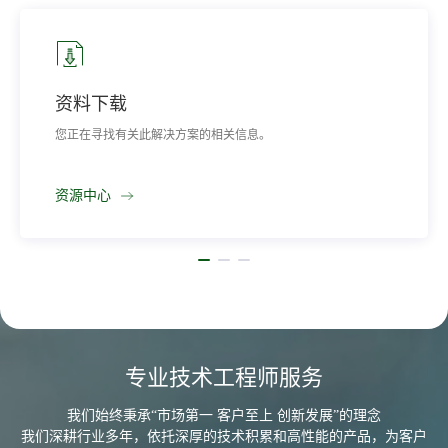
额定电池工作温度(NOCT)
42±2°C
峰值功率 (Pmax) 温度系数
-0.295%/℃
开路电压 (Voc) 温度系数
-0.257%/℃
资料下载
短路电流(lsc) 温度系数
+0.044%/°C
您正在寻找有关此解决方案的相关信息。
极限参数
极限参数
-40°C~+85°C
资源中心
最大系统电压
1500V DC （IEC）
最大保险丝额定电流
30A
功率公差
0~+5W
包装方式
专业技术工程师服务
每箱容量
36 片/托
我们始终秉承“市场第一 客户至上 创新发展”的理念
40英寸集装箱
720 片
我们深耕行业多年，依托深厚的技术积累和高性能的产品，为客户