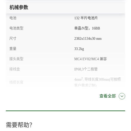
机械参数
电池
132 半片电池片
电池类型
单晶/N型，16BB
尺寸
2382x1134x30 mm
重量
33.2kg
接头类型
MC4 EV02/MC4 兼容
接线盒
IP68,3个二极管
2
4mm
, 导线长度300mm(可按照
线缆长度
客户需求订制)
前板玻璃
2.0mm 半钢化玻璃
查看全部
背板玻璃
2.0mm 半钢化玻璃
温度特性
需要帮助？