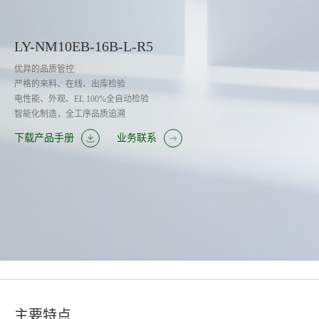
LY-NM10EB-16B-L-R5
优异的品质管控
严格的来料、在线、出库检验
电性能、外观、EL 100%全自动检验
智能化制造，全工序品质追溯
下载产品手册
业务联系
主要特点