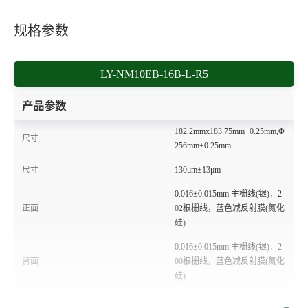
规格参数
LY-NM10EB-16B-L-R5
产品参数
182.2mmx183.75mm+0.25mm,Φ
尺寸
256mm±0.25mm
尺寸
130μm±13μm
0.016±0.015mm 主栅线(银)，2
正面
02根栅线，蓝色减反射膜(氮化
硅)
0.016±0.015mm 主栅线(银)，2
背面
00根栅线，蓝色减反射膜(氮化
硅)
电流温度系数
+0.045%/K