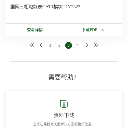
国网三相电能表CAT1模块TLY2827
查看详情
下载PDF
下载PDF
1
2
3
4
国网三相电能表CAT1模块TLY2827
所有资源
需要帮助？
资料下载
您正在寻找有关此解决方案的相关信息。